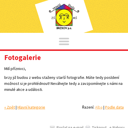
Fotogalerie
Milí příznivci,
brzy již budou z webu staženy starší fotografie. Máte tedy posldení
možnost si je prohlédnout! Neváhejte tedy a zavzpomínejte s námi na
minulé akce a události.
« Zpět
|
Hlavní kategorie
Řazení:
Alba
|
Podle data
Poslat na e-mail
Tisknout
↑ Nahoru