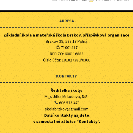
ADRESA
Základní škola a mateřská škola Brzkov, příspěvková organizace
Brzkov 39, 588 13 Polná
IČ: 71001417
REDIZO: 600116883
Číslo účtu: 181827380/0300
KONTAKTY
Ředitelka školy:
Mgr. Jitka Mrkosová, DiS.
606 575 478
skolabrzkov@gmail.com
Další kontakty najdete
v samostatné záložce "Kontakty".