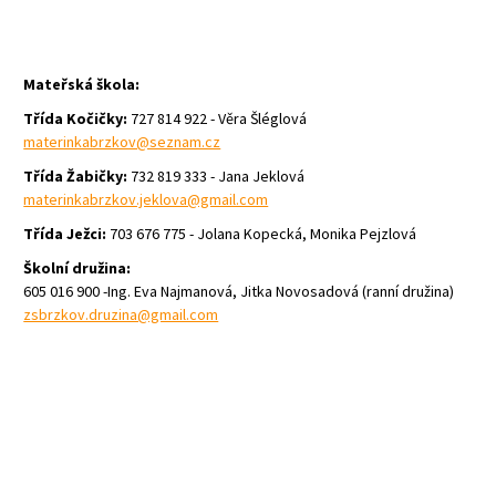
Mateřská škola:
Třída Kočičky:
727 814 922 - Věra Šléglová
materinkabrzkov@seznam.cz
Třída Žabičky:
732 819 333
- Jana Jeklová
materinkabrzkov.jeklova@gmail.com
Třída Ježci:
703 676 775
- Jolana Kopecká, Monika Pejzlová
Školní družina:
605 016 900 -
Ing. Eva Najmanová, Jitka Novosadová
(ranní družina)
zsbrzkov.druzina@gmail.com