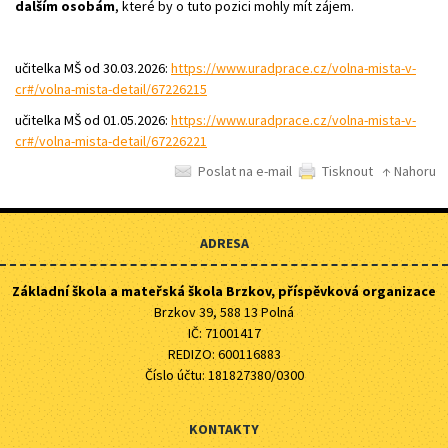
dalším osobám
, které by o tuto pozici mohly mít zájem.
učitelka MŠ od 30.03.2026:
https://www.uradprace.cz/volna-mista-v-
cr#/volna-mista-detail/67226215
učitelka MŠ od 01.05.2026:
https://www.uradprace.cz/volna-mista-v-
cr#/volna-mista-detail/67226221
Poslat na e-mail
Tisknout
↑ Nahoru
ADRESA
Základní škola a mateřská škola Brzkov, příspěvková organizace
Brzkov 39, 588 13 Polná
IČ: 71001417
REDIZO: 600116883
Číslo účtu: 181827380/0300
KONTAKTY