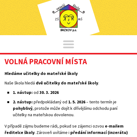
VOLNÁ PRACOVNÍ MÍSTA
Hledáme učitelky do mateřské školy
Naše škola hledá
dvě učitelky do mateřské školy
.
1. nástup:
od
30. 3. 2026
2. nástup:
předpokládaný od
1. 5. 2026
– tento termín je
pohyblivý
, protože může dojít k dřívějšímu odchodu paní
učitelky na mateřskou dovolenou.
V případě zájmu budeme rádi, pokud se zájemci ozvou
e-mailem
ředitelce školy
. Zároveň uvítáme i
předání informací (inzerátu)