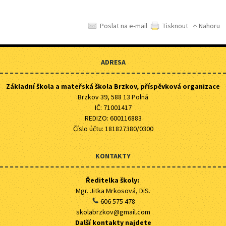
Poslat na e-mail
Tisknout
↑ Nahoru
ADRESA
Základní škola a mateřská škola Brzkov, příspěvková organizace
Brzkov 39, 588 13 Polná
IČ: 71001417
REDIZO: 600116883
Číslo účtu: 181827380/0300
KONTAKTY
Ředitelka školy:
Mgr. Jitka Mrkosová, DiS.
606 575 478
skolabrzkov@gmail.com
Další kontakty najdete