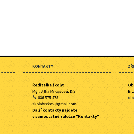
KONTAKTY
ZŘ
Ředitelka školy:
Ob
Mgr. Jitka Mrkosová, DiS.
Brz
606 575 478
obe
skolabrzkov@gmail.com
Další kontakty najdete
v samostatné záložce "Kontakty".