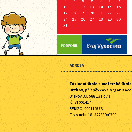
3
4
5
6
7
8
9
10
11
12
13
14
15
16
17
18
19
20
21
22
23
24
25
26
27
28
29
30
31
ADRESA
Základní škola a mateřská škola
Brzkov, příspěvková organizace
Brzkov 39, 588 13 Polná
IČ: 71001417
REDIZO: 600116883
Číslo účtu: 181827380/0300