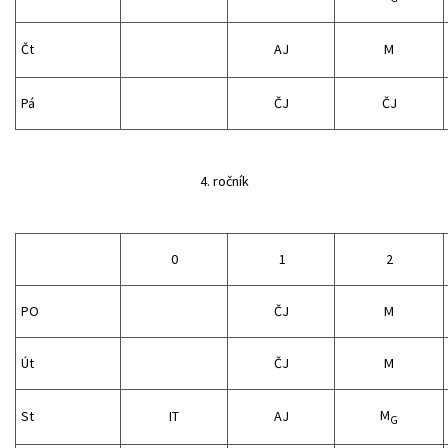
Čt
AJ
M
Pá
ČJ
ČJ
4. ročník
0
1
2
PO
ČJ
M
Út
ČJ
M
M
St
IT
AJ
G