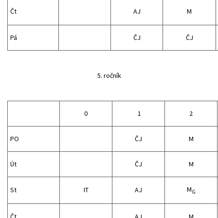
Čt
AJ
M
Pá
ČJ
ČJ
5. ročník
0
1
2
PO
ČJ
M
Út
ČJ
M
M
St
IT
AJ
G
Čt
AJ
M