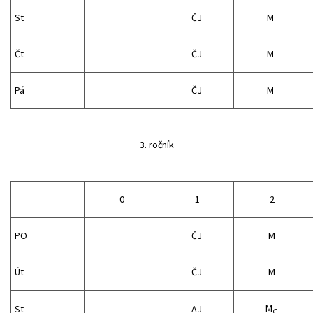
St
ČJ
M
Čt
ČJ
M
Pá
ČJ
M
3. ročník
0
1
2
PO
ČJ
M
Út
ČJ
M
M
St
AJ
G