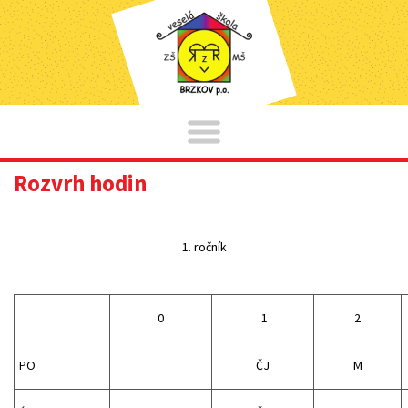
Rozvrh hodin
1. ročník
0
1
2
PO
ČJ
M