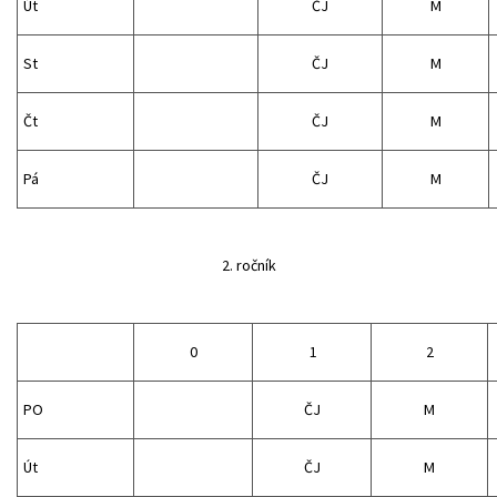
Út
ČJ
M
St
ČJ
M
Čt
ČJ
M
Pá
ČJ
M
2. ročník
0
1
2
PO
ČJ
M
Út
ČJ
M