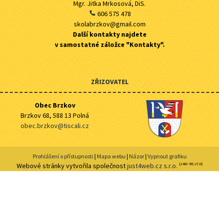
Mgr. Jitka Mrkosová, DiS.
606 575 478
skolabrzkov@gmail.com
Další kontakty najdete
v samostatné záložce "Kontakty".
ZŘIZOVATEL
Obec Brzkov
Brzkov 68, 588 13 Polná
obec.brzkov@tiscali.cz
Prohlášení o přístupnosti
|
Mapa webu
|
Názor
|
Vypnout grafiku
Webové stránky vytvořila společnost
just4web.cz s.r.o.
(J4W-RS v7.0)