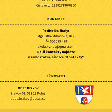
REDIZO: 600116883
Číslo účtu: 181827380/0300
KONTAKTY
Ředitelka školy:
Mgr. Jitka Mrkosová, DiS.
606 575 478
skolabrzkov@gmail.com
Další kontakty najdete
v samostatné záložce "Kontakty".
ZŘIZOVATEL
Obec Brzkov
Brzkov 68, 588 13 Polná
obec.brzkov@tiscali.cz