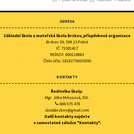
ADRESA
Základní škola a mateřská škola Brzkov, příspěvková organizace
Brzkov 39, 588 13 Polná
IČ: 71001417
REDIZO: 600116883
Číslo účtu: 181827380/0300
KONTAKTY
Ředitelka školy:
Mgr. Jitka Mrkosová, DiS.
606 575 478
skolabrzkov@gmail.com
Další kontakty najdete
v samostatné záložce "Kontakty".