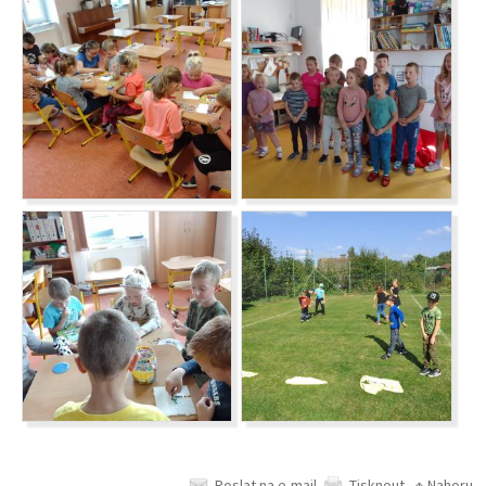
Poslat na e-mail
Tisknout
↑ Nahoru