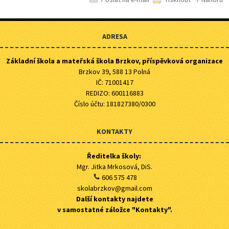
ADRESA
Základní škola a mateřská škola Brzkov, příspěvková organizace
Brzkov 39, 588 13 Polná
IČ: 71001417
REDIZO: 600116883
Číslo účtu: 181827380/0300
KONTAKTY
Ředitelka školy:
Mgr. Jitka Mrkosová, DiS.
606 575 478
skolabrzkov@gmail.com
Další kontakty najdete
v samostatné záložce "Kontakty".