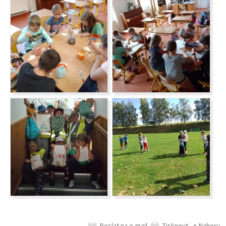
Poslat na e-mail
Tisknout
↑ Nahoru