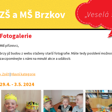
ZŠ a MŠ Brzkov
Fotogalerie
Milí příznivci,
brzy již budou z webu staženy starší fotografie. Máte tedy posldení možnos
zavzpomínejte s námi na minulé akce a události.
« Zpět
|
Hlavní kategorie
29.4. - 3.5. 2024