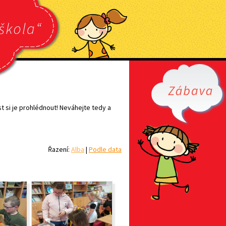
t si je prohlédnout! Neváhejte tedy a
Řazení:
Alba
|
Podle data