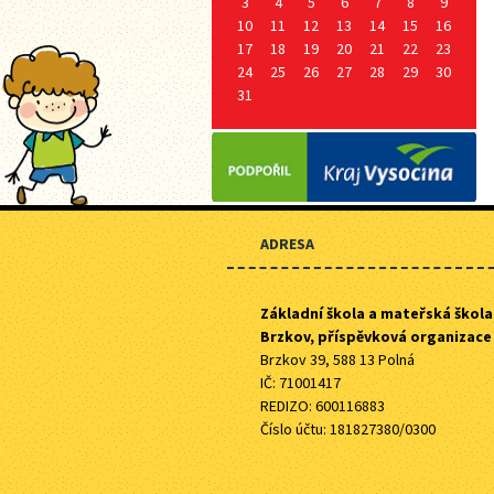
3
4
5
6
7
8
9
10
11
12
13
14
15
16
17
18
19
20
21
22
23
24
25
26
27
28
29
30
31
ADRESA
Základní škola a mateřská škola
Brzkov, příspěvková organizace
Brzkov 39, 588 13 Polná
IČ: 71001417
REDIZO: 600116883
Číslo účtu: 181827380/0300