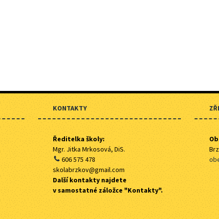
KONTAKTY
ZŘ
Ředitelka školy:
Ob
Mgr. Jitka Mrkosová, DiS.
Brz
606 575 478
obe
skolabrzkov@gmail.com
Další kontakty najdete
v samostatné záložce "Kontakty".