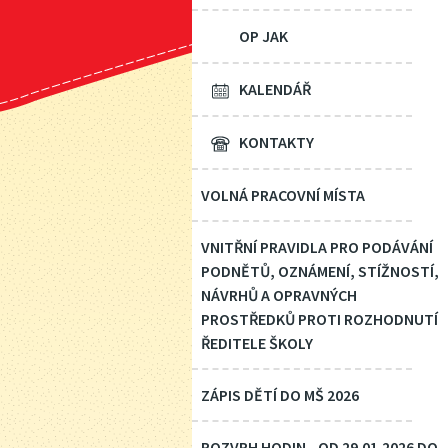
OP JAK
KALENDÁŘ
KONTAKTY
VOLNÁ PRACOVNÍ MÍSTA
VNITŘNÍ PRAVIDLA PRO PODÁVÁNÍ
PODNĚTŮ, OZNÁMENÍ, STÍŽNOSTÍ,
NÁVRHŮ A OPRAVNÝCH
PROSTŘEDKŮ PROTI ROZHODNUTÍ
ŘEDITELE ŠKOLY
ZÁPIS DĚTÍ DO MŠ 2026
ROZVRH HODIN - OD 29.01.2026 DO