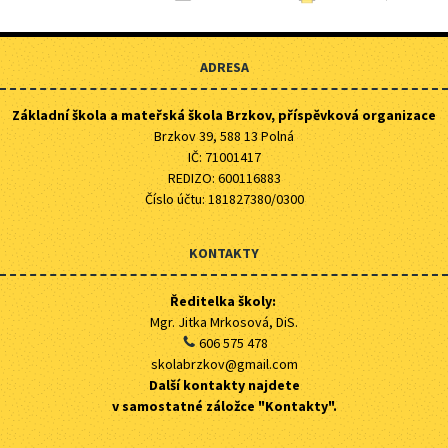
ADRESA
Základní škola a mateřská škola Brzkov, příspěvková organizace
Brzkov 39, 588 13 Polná
IČ: 71001417
REDIZO: 600116883
Číslo účtu: 181827380/0300
KONTAKTY
Ředitelka školy:
Mgr. Jitka Mrkosová, DiS.
606 575 478
skolabrzkov@gmail.com
Další kontakty najdete
v samostatné záložce "Kontakty".