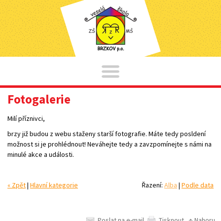
Fotogalerie
Milí příznivci,
brzy již budou z webu staženy starší fotografie. Máte tedy posldení
možnost si je prohlédnout! Neváhejte tedy a zavzpomínejte s námi na
minulé akce a události.
« Zpět
|
Hlavní kategorie
Řazení:
Alba
|
Podle data
Poslat na e-mail
Tisknout
↑ Nahoru