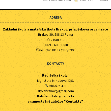
ADRESA
Základní škola a mateřská škola Brzkov, příspěvková organizace
Brzkov 39, 588 13 Polná
IČ: 71001417
REDIZO: 600116883
Číslo účtu: 181827380/0300
KONTAKTY
Ředitelka školy:
Mgr. Jitka Mrkosová, DiS.
606 575 478
skolabrzkov@gmail.com
Další kontakty najdete
v samostatné záložce "Kontakty".