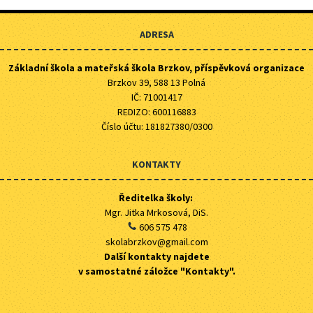
ADRESA
Základní škola a mateřská škola Brzkov, příspěvková organizace
Brzkov 39, 588 13 Polná
IČ: 71001417
REDIZO: 600116883
Číslo účtu: 181827380/0300
KONTAKTY
Ředitelka školy:
Mgr. Jitka Mrkosová, DiS.
606 575 478
skolabrzkov@gmail.com
Další kontakty najdete
v samostatné záložce "Kontakty".