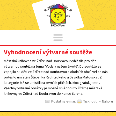
Vyhodnocení výtvarné soutěže
Městská knihovna ve Žďírci nad Doubravou vyhlásila pro děti
výtvarnou soutěž na téma "Voda v našem životě". Do soutěže se
zapojilo 53 dětí ze Ždírce nad Doubravou a okolních obcí. Velice nás
potěšilo umístění Štěpánka Rychteckého a Davídka Matouška . Z
kategorie MŠ se umístili na prvních příčkách. Moc gratulujeme .
Všechny vybrané obrázky je možné shlédnout v čítárně městské
knihovny ve Žďírci nad Doubravou do konce června.
Poslat na e-mail
Tisknout
↑ Nahoru