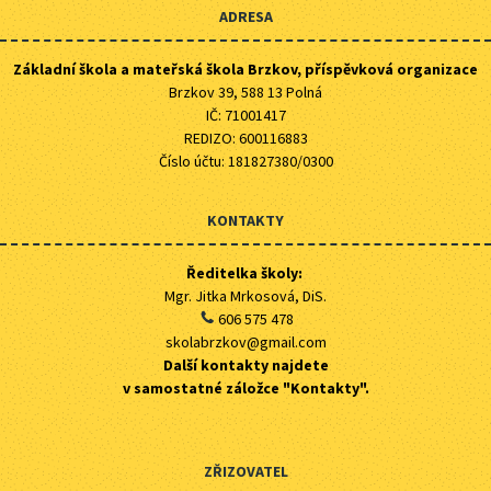
ADRESA
Základní škola a mateřská škola Brzkov, příspěvková organizace
Brzkov 39, 588 13 Polná
IČ: 71001417
REDIZO: 600116883
Číslo účtu: 181827380/0300
KONTAKTY
Ředitelka školy:
Mgr. Jitka Mrkosová, DiS.
606 575 478
skolabrzkov@gmail.com
Další kontakty najdete
v samostatné záložce "Kontakty".
ZŘIZOVATEL