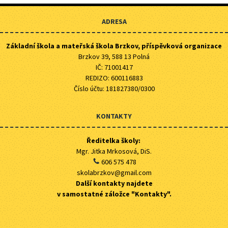
ADRESA
Základní škola a mateřská škola Brzkov, příspěvková organizace
Brzkov 39, 588 13 Polná
IČ: 71001417
REDIZO: 600116883
Číslo účtu: 181827380/0300
KONTAKTY
Ředitelka školy:
Mgr. Jitka Mrkosová, DiS.
606 575 478
skolabrzkov@gmail.com
Další kontakty najdete
v samostatné záložce "Kontakty".