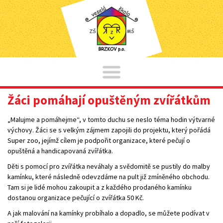
Žáci pomáhají opuštěným zvířátkům
„Malujme a pomáhejme“, v tomto duchu se neslo téma hodin výtvarné
výchovy. Žáci se s velkým zájmem zapojili do projektu, který pořádá
Super zoo, jejímž cílem je podpořit organizace, které pečují o
opuštěná a handicapovaná zvířátka.
Děti s pomocí pro zvířátka neváhaly a svědomitě se pustily do malby
kamínku, které následně odevzdáme na pult již zmíněného obchodu.
Tam si je lidé mohou zakoupit a z každého prodaného kamínku
dostanou organizace pečující o zvířátka 50 Kč.
A jak malování na kamínky probíhalo a dopadlo, se můžete podívat v