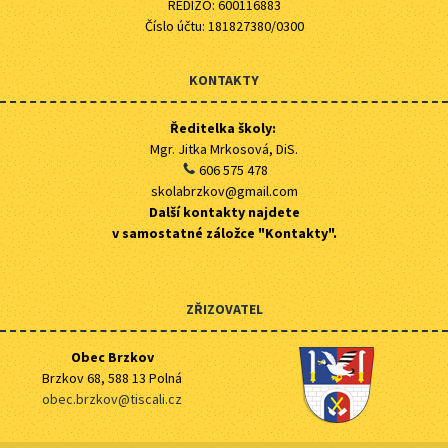
REDIZO: 600116883
Číslo účtu: 181827380/0300
KONTAKTY
Ředitelka školy:
Mgr. Jitka Mrkosová, DiS.
606 575 478
skolabrzkov@gmail.com
Další kontakty najdete
v samostatné záložce "Kontakty".
ZŘIZOVATEL
Obec Brzkov
Brzkov 68, 588 13 Polná
obec.brzkov@tiscali.cz