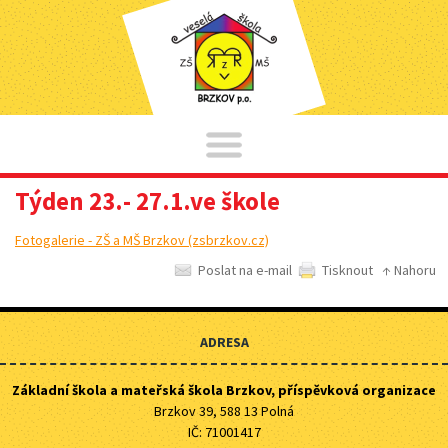
Týden 23.- 27.1.ve škole
Fotogalerie - ZŠ a MŠ Brzkov (zsbrzkov.cz)
Poslat na e-mail
Tisknout
↑ Nahoru
ADRESA
Základní škola a mateřská škola Brzkov, příspěvková organizace
Brzkov 39, 588 13 Polná
IČ: 71001417